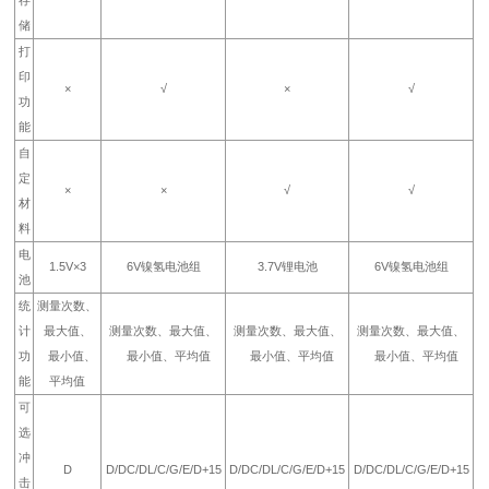
储
打
印
×
√
×
√
功
能
自
定
×
×
√
√
材
料
电
1.5V×3
6V镍氢电池组
3.7V锂电池
6V镍氢电池组
池
统
测量次数、
计
最大值、
测量次数、最大值、
测量次数、最大值、
测量次数、最大值、
功
最小值、
最小值、平均值
最小值、平均值
最小值、平均值
能
平均值
可
选
冲
D
D/DC/DL/C/G/E/D+15
D/DC/DL/C/G/E/D+15
D/DC/DL/C/G/E/D+15
击