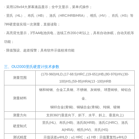
· 采用128x64大屏幕液晶显示；全中文显示，菜单式操作；
· 里氏（HL）、布氏（HB）、洛氏（HRC/HRB/HRA）、维氏（HV）、肖氏（HS）等
7种硬度值实现一次测量，直接读取；
· 高亮背光显示，3节AA电池供电，连续工作200小时以上，具有自动休眠，自动关机等
功能；
· 限值预设、超差报警；具有软件示值校准功能
三、OU2000里氏硬度计技术参数
(170-960)HLD,(17-68.5)HRC,(19-651)HB,(80-976)HV,(30-
测量范围
100)HS,(59-85)HRA(13 -100)HRB
钢和铸钢、合金工具钢、不锈钢、灰铸铁、球墨铸铁、铸铝合
测量材料
金、
铜锌合金(黄铜)、铜锡合金(青铜)、纯铜、锻钢
测量方向
支持360°(垂直向下、斜下、水平、斜上、垂直向上)
里氏(HL)、布氏(HB)、洛氏B(HRB)、洛氏C(HRC)、洛氏
硬度制式
A(HRA)、维氏(HV)、肖氏(HS)
测试精度
示值误差±4HLD：±1 HRC：±1 HB：示值重复性±4HLD