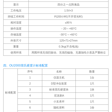
显示
四分之一点阵液晶
工作电压
1.5V×3
持续工作时间
约200小时(不开背光时)
相对湿度
≤90％
操作温度
－20～+60℃
存储温度
-30℃～+60℃
外形尺寸
125×71×27mm
重量
0.3kg(不含电池)
使用环境
周围环境无强烈振动、无强烈磁场、无腐蚀性介质及严重粉尘
四、OU2000里氏硬度计标准配置
序号
名称
数量
1
仪器主机
1台
2
D型冲击装置
1只
3
标准里氏硬度块
1块
标准配置
4
尼龙刷A
1只
5
小支承环
1只
6
随机资料
1份