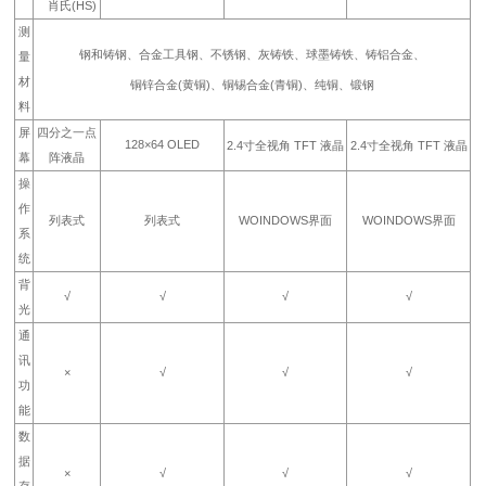
肖氏(HS)
测
钢和铸钢、合金工具钢、不锈钢、灰铸铁、球墨铸铁、铸铝合金、
量
材
铜锌合金(黄铜)、铜锡合金(青铜)、纯铜、锻钢
料
屏
四分之一点
128×64 OLED
2.4寸全视角 TFT 液晶
2.4寸全视角 TFT 液晶
幕
阵液晶
操
作
列表式
列表式
WOINDOWS界面
WOINDOWS界面
系
统
背
√
√
√
√
光
通
讯
×
√
√
√
功
能
数
据
×
√
√
√
存