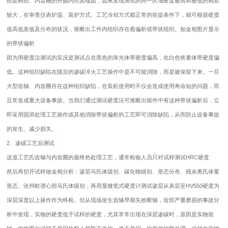
部及柄部、内齿圈的外圆内径及端面，如果发现测试的同一区域硬度最高和最低的相差
较大，在审查仪表炉温、装炉方式、工艺冷却方式都正常的前提条件下，就可根据硬度
值高低差值及分布的状况，推断出工件内组织存在着偏析或带状组织。如金相图片显示
的带状偏析
因为用硬度法测试的实况是测试点在黑色的珠光体带硬度偏高，在白色铁素体带硬度偏
低。这种组织缺陷在随后的渗碳淬火工艺操作中是不可能消除，而是被保留下来。一旦
大型齿轴、内齿圈存在这种组织缺陷，在装机使用时不仅会造成使用寿命短的问题，而
且常造成重大设备事故。当我们通过测试硬度法可推断出锻件中有这种带状偏析后，立
即采用固溶处理工艺操作或其他消除带状偏析的工艺即可消除缺陷，从而防止设备事故
的发生、减少损失。
2、渗碳工艺后测试
这道工艺氏齿轴与内齿圈的最终热处理工艺，通常检验人员只对试样测试HRC硬度
然后再切开试样做金相分析：渗层马氏体级别、碳化物级别、形态分布、残余奥氏体量
形态、沧州欧谱心部马氏体级别，再用显微笔式硬度计测试渗层从表层至HV550硬度为
深层深度以上操作作为终检。但从现场发生齿轴早期失效断轴，齿部严重磨损的事故分
析中发现，实物的硬度低于试样的硬度，尤其常常出现在深层渗碳时，原因是实物齿