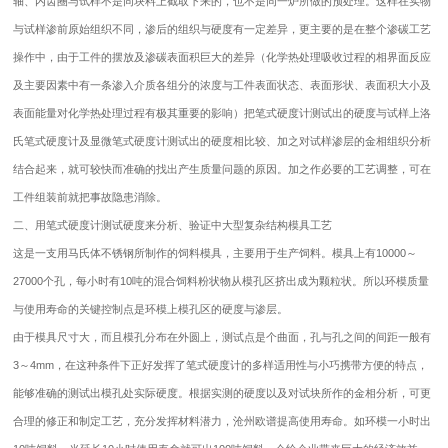
轴、内齿圈与试样不是同块料上截取下来的，也不是同一炉所做的预处理。这样在实物
与试样渗前原始组织不同，渗后的组织与硬度有一定差异，更主要的是在整个渗碳工艺
操作中，由于工件的摆放及渗碳表面积巨大的差异（化学热处理吸收过程的相界面反应
及主要因素中有一条渗入介质各组分的浓度与工件表面状态、表面形状、表面积大小及
表面能量对化学热处理过程有极其重要的影响）把笔式硬度计测试出的硬度与试样上洛
氏笔式硬度计及显微笔式硬度计测试出的硬度相比较、加之对试样渗层的金相组织分析
结合起来，就可较快而准确的找出产生质量问题的原因。加之作必要的工艺调整，可在
工件组装前就把事故隐患消除。
二、用笔式硬度计测试硬度来分析、验证中大型复杂结构模具工艺
这是一支用马氏体不锈钢所制作的饲料模具，主要用于生产饲料。模具上有10000～
27000个孔，每小时有10吨的混合饲料粉状物从模孔区挤出成为颗粒状。所以环模质量
与使用寿命的关键控制点是环模上模孔区的硬度与渗层。
由于模具尺寸大，而且模孔分布在外圆上，测试点是个曲面，孔与孔之间的间距一般有
3～4mm，在这种条件下正好发挥了笔式硬度计的多样适用性与小巧携带方便的特点，
能够准确的测试出模孔处实际硬度。根据实测的硬度以及对试块所作的金相分析，可更
合理的修正和制定工艺，充分发挥材料潜力，沧州欧谱提高使用寿命。如环模一小时出