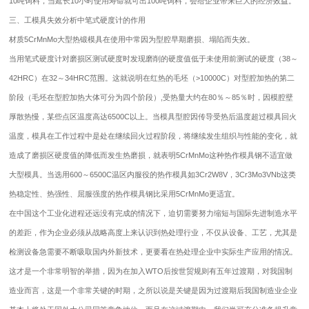
10吨饲料，当延长10小时使用寿命就可出100吨饲料，会给企业带来巨大的经济效益。
三、工模具失效分析中笔式硬度计的作用
材质5CrMnMo大型热锻模具在使用中常因为型腔早期磨损、塌陷而失效。
当用笔式硬度计对磨损区测试硬度时发现磨削的硬度值低于未使用前测试的硬度（38～
42HRC）在32～34HRC范围。这就说明在红热的毛坯（>10000C）对型腔加热的第二
阶段（毛坯在型腔加热大体可分为四个阶段）,受热量大约在80％～85％时，因模腔壁
厚散热慢，某些点区温度高达6500C以上。当模具型腔因传导受热后温度超过模具回火
温度，模具在工作过程中是处在继续回火过程阶段，将继续发生组织与性能的变化，就
造成了磨损区硬度值的降低而发生热磨损，就表明5CrMnMo这种热作模具钢不适宜做
大型模具。当选用600～6500C温区内服役的热作模具如3Cr2W8V，3Cr3Mo3VNb这类
热稳定性、热强性、屈服强度的热作模具钢比采用5CrMnMo更适宜。
在中国这个工业化进程还远没有完成的情况下，迫切需要努力缩短与国际先进制造水平
的差距，作为企业必须从战略高度上来认识到热处理行业，不仅从设备、工艺，尤其是
检测设备急需要不断吸取国内外新技术，更要看在热处理企业中实际生产应用的情况。
这才是一个非常明智的举措，因为在加入WTO后按世贸规则有五年过渡期，对我国制
造业而言，这是一个非常关键的时期，之所以说是关键是因为过渡期后我国制造业企业