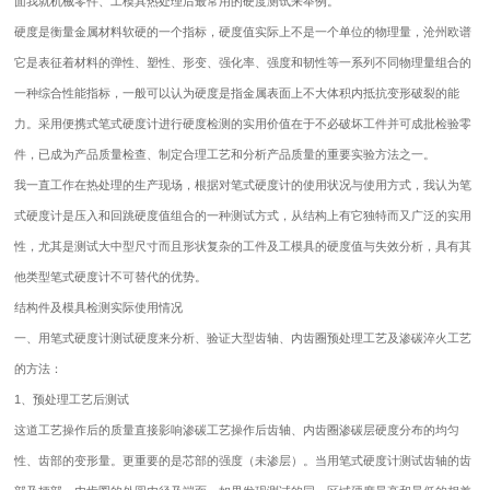
面我就机械零件、工模具热处理后最常用的硬度测试来举例。
硬度是衡量金属材料软硬的一个指标，硬度值实际上不是一个单位的物理量，沧州欧谱
它是表征着材料的弹性、塑性、形变、强化率、强度和韧性等一系列不同物理量组合的
一种综合性能指标，一般可以认为硬度是指金属表面上不大体积内抵抗变形破裂的能
力。采用便携式
笔式硬度计
进行硬度检测的实用价值在于不必破坏工件并可成批检验零
件，已成为产品质量检查、制定合理工艺和分析产品质量的重要实验方法之一。
我一直工作在热处理的生产现场，根据对笔式硬度计的使用状况与使用方式，我认为笔
式硬度计是压入和回跳硬度值组合的一种测试方式，从结构上有它独特而又广泛的实用
性，尤其是测试大中型尺寸而且形状复杂的工件及工模具的硬度值与失效分析，具有其
他类型笔式硬度计不可替代的优势。
结构件及模具检测实际使用情况
一、用笔式硬度计测试硬度来分析、验证大型齿轴、内齿圈预处理工艺及渗碳淬火工艺
的方法：
1、预处理工艺后测试
这道工艺操作后的质量直接影响渗碳工艺操作后齿轴、内齿圈渗碳层硬度分布的均匀
性、齿部的变形量。更重要的是芯部的强度（未渗层）。当用笔式硬度计测试齿轴的齿